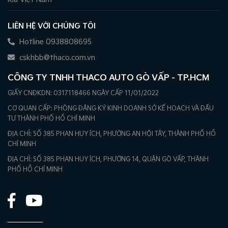
LIÊN HỆ VỚI CHÚNG TÔI
Hotline 0938808695
cskhbb@thaco.com.vn
CÔNG TY TNHH THACO AUTO GÒ VẤP - TP.HCM
GIẤY CNĐKDN: 0317118466 NGÀY CẤP 11/01/2022
CƠ QUAN CẤP: PHÒNG ĐĂNG KÝ KINH DOANH SỞ KẾ HOẠCH VÀ ĐẦU
TƯ THÀNH PHỐ HỒ CHÍ MINH
ĐỊA CHỈ: SỐ 385 PHAN HUY ÍCH, PHƯỜNG AN HỘI TÂY, THÀNH PHỐ HỒ
CHÍ MINH
ĐỊA CHỈ: SỐ 385 PHAN HUY ÍCH, PHƯỜNG 14, QUẬN GÒ VẤP, THÀNH
PHỐ HỒ CHÍ MINH